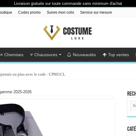
Livraison gratuite sur toute commande sans minimum d'achat
outique
Codes promo
Suivre mon colis
Service sur mesure
Chemises
Chaussures
Nouveautés
Top ventes
épensés ou plus avec le code : CP801CL
 gamme 2025-2026
Rec
Caté