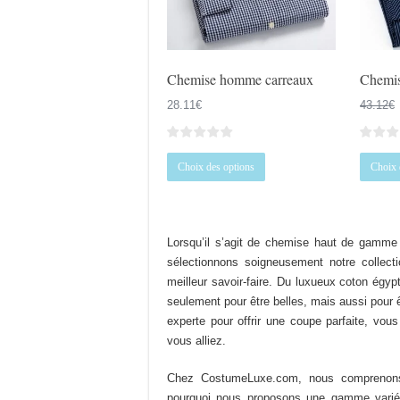
la
page
du
produit
Chemise homme carreaux
Chemi
28.11
€
43.12
€
Ce
Choix des options
Choix 
produit
a
plusieurs
variations.
Lorsqu’il s’agit de chemise haut de gamme 
Les
sélectionnons soigneusement notre collecti
options
meilleur savoir-faire. Du luxueux coton égy
peuvent
seulement pour être belles, mais aussi pour 
être
experte pour offrir une coupe parfaite, vou
choisies
vous alliez.
sur
la
Chez CostumeLuxe.com, nous comprenons
page
pourquoi nous proposons une gamme varié