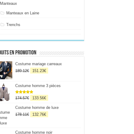
Manteaux
Manteaux en Laine
Trenchs
uits en promotion
Costume mariage carreaux
Le
Le
189.12
€
151.23
€
prix
prix
initial
actuel
Costume homme 3 pièces
était :
est :
189.12€.
151.23€.
Le
Le
174.57
€
133.56
€
Note
5
sur
5
prix
prix
Costume homme de luxe
initial
actuel
était :
est :
Le
Le
178.11
€
132.76
€
174.57€.
133.56€.
prix
prix
initial
actuel
était :
est :
Costume homme noir