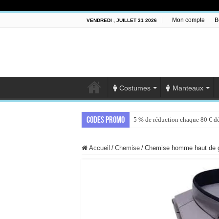
Mon compte
B
VENDREDI , JUILLET 31 2026
Costumes
Manteaux
Codes promo
5 % de réduction chaque 80 € d
Accueil
/
Chemise
/
Chemise homme haut de