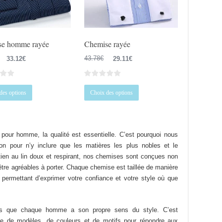
sur
la
la
page
page
du
du
produit
se homme rayée
Chemise rayée
produit
Le
Le
Le
Le
33.12
€
43.78
€
29.11
€
prix
prix
prix
prix
initial
actuel
initial
actuel
Ce
Ce
était :
est :
était :
est :
des options
Choix des options
produit
produit
43.12€.
33.12€.
43.78€.
29.11€.
a
a
plusieurs
plusieurs
variations.
variations.
pour homme, la qualité est essentielle. C’est pourquoi nous
Les
Les
on pour n’y inclure que les matières les plus nobles et le
options
options
ptien au lin doux et respirant, nos chemises sont conçues non
peuvent
peuvent
être agréables à porter. Chaque chemise est taillée de manière
être
être
s permettant d’exprimer votre confiance et votre style où que
choisies
choisies
sur
sur
la
la
 que chaque homme a son propre sens du style. C’est
page
page
e de modèles, de couleurs et de motifs pour répondre aux