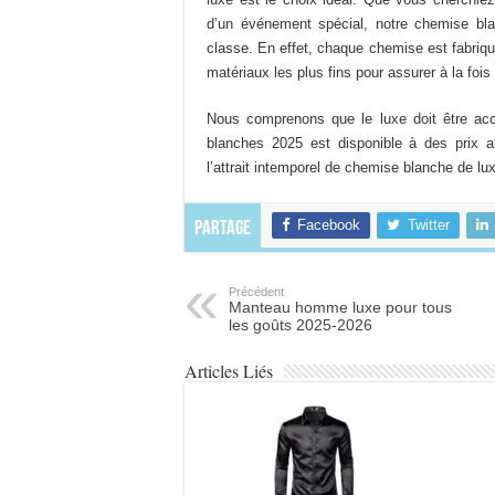
options
d’un événement spécial, notre chemise b
peuvent
classe. En effet, chaque chemise est fabriqué
être
matériaux les plus fins pour assurer à la fois l
choisies
sur
Nous comprenons que le luxe doit être acce
la
blanches 2025 est disponible à des prix ab
page
l’attrait intemporel de chemise blanche de l
du
produit
Facebook
Twitter
Partage
Précédent
Manteau homme luxe pour tous
les goûts 2025-2026
Articles Liés