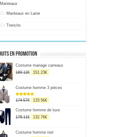
Manteaux
Manteaux en Laine
Trenchs
uits en promotion
Costume mariage carreaux
Le
Le
189.12
€
151.23
€
prix
prix
initial
actuel
Costume homme 3 pièces
était :
est :
189.12€.
151.23€.
Le
Le
174.57
€
133.56
€
Note
5
sur
5
prix
prix
Costume homme de luxe
initial
actuel
était :
est :
Le
Le
178.11
€
132.76
€
174.57€.
133.56€.
prix
prix
initial
actuel
Costume homme noir
était :
est :