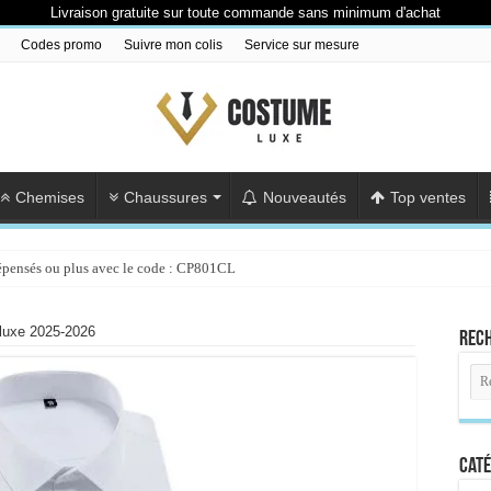
Livraison gratuite sur toute commande sans minimum d'achat
Codes promo
Suivre mon colis
Service sur mesure
Chemises
Chaussures
Nouveautés
Top ventes
épensés ou plus avec le code : CP801CL
luxe 2025-2026
Rec
Caté