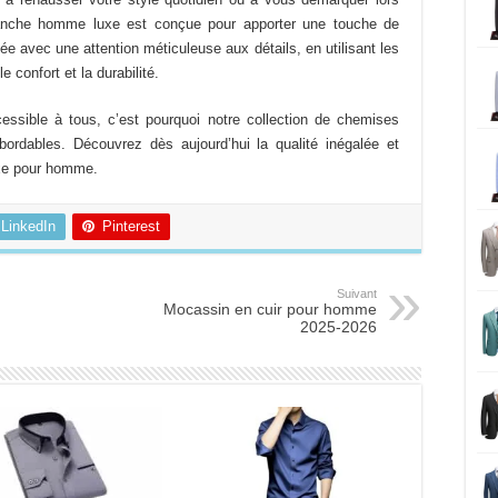
options
options
lanche homme luxe est conçue pour apporter une touche de
peuvent
peuvent
e avec une attention méticuleuse aux détails, en utilisant les
être
être
e confort et la durabilité.
choisies
choisies
sur
sur
ssible à tous, c’est pourquoi notre collection de chemises
la
la
ordables. Découvrez dès aujourd’hui la qualité inégalée et
page
page
uxe pour homme.
du
du
produit
produit
LinkedIn
Pinterest
Suivant
Mocassin en cuir pour homme
2025-2026