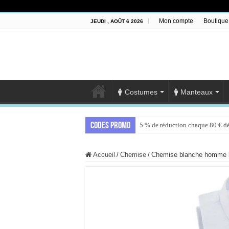
Mon compte
Boutique
JEUDI , AOÛT 6 2026
Costumes
Manteaux
Codes promo
5 % de réduction chaque 80 € d
Accueil
/
Chemise
/
Chemise blanche homme 