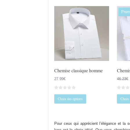
Prom
Chemise classique homme
Chemis
27.99
€
46.23
€
Ce
Choix des options
Choix 
produit
a
plusieurs
variations.
Pour ceux qui apprécient l’élégance et la 
Les
luxe est le choix idéal. Que vous cherchie