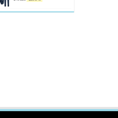
prix
prix
initial
actuel
était :
est :
176.11€.
128.34€.