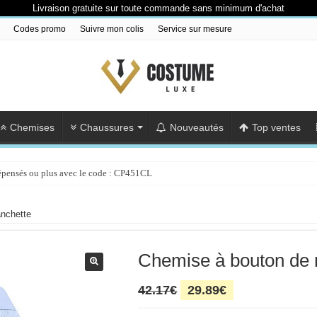
Livraison gratuite sur toute commande sans minimum d'achat
Codes promo
Suivre mon colis
Service sur mesure
Chemises
Chaussures
Nouveautés
Top ventes
épensés ou plus avec le code : CP451CL
épensés ou plus avec le code : CP801CL
nchette
Chemise à bouton de
Le
Le
42.17
€
29.89
€
prix
prix
initial
actuel