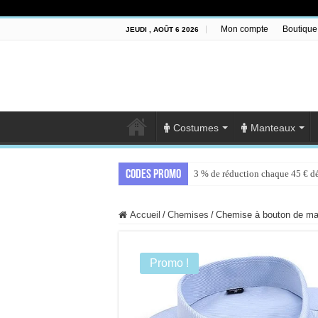
Mon compte
Boutique
JEUDI , AOÛT 6 2026
Costumes
Manteaux
Codes promo
3 % de réduction chaque 45 € d
5 % de réduction chaque 80 € d
Accueil
/
Chemises
/
Chemise à bouton de ma
Promo !