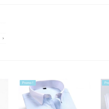
Promo !
Pr