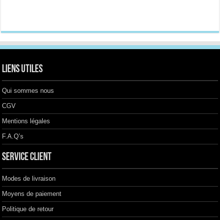
plusieurs
variations.
Les
options
peuvent
être
choisies
sur
la
Liens utiles
page
du
produit
Qui sommes nous
CGV
Mentions légales
F.A.Q’s
Service client
Modes de livraison
Moyens de paiement
Politique de retour