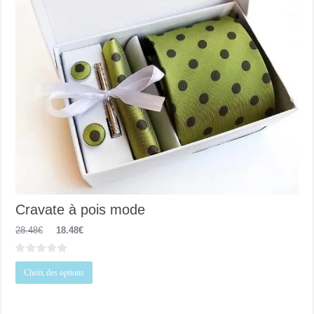
Cravate à pois mode
Le
Le
28.48
€
18.48
€
prix
prix
initial
actuel
était :
est :
Ce
28.48€.
18.48€.
Choix des options
produit
a
plusieurs
variations.