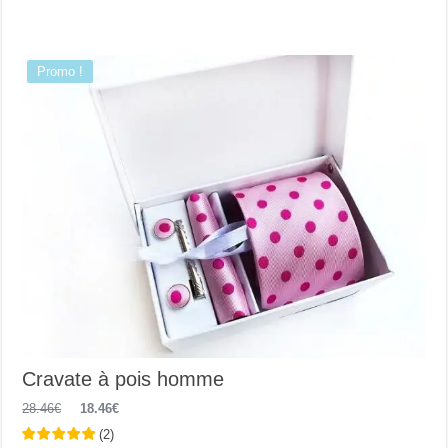
a
plusieurs
variations.
Les
options
Promo !
peuvent
être
choisies
sur
la
page
du
produit
Cravate à pois homme
Le
Le
28.46
€
18.46
€
prix
prix
(
2
)
initial
actuel