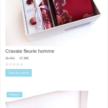
Cravate fleurie homme
Le
Le
26.45
€
17.56
€
prix
prix
initial
actuel
était :
est :
Ce
26.45€.
17.56€.
Choix des options
produit
a
plusieurs
variations.
Les
options
Promo !
peuvent
être
choisies
sur