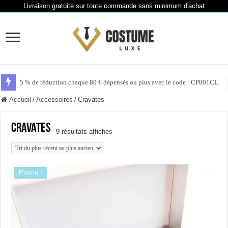
Livraison gratuite sur toute commande sans minimum d'achat
5 % de réduction chaque 80 € dépensés ou plus avec le code : CP801CL
Accueil
/
Accessoires
/
Cravates
Cravates
Trié
9 résultats affichés
du
plus
récent
au
plus
Promo !
ancien