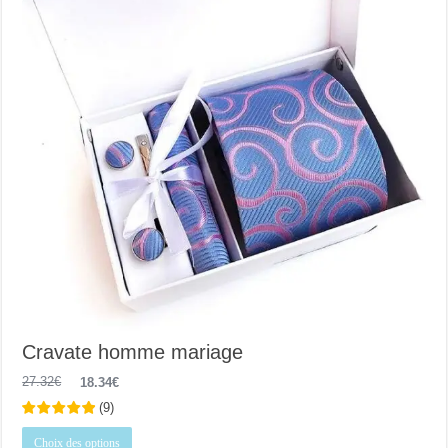
la
page
du
produit
Cravate homme mariage
Le
Le
27.32
€
18.34
€
prix
prix
(
9
)
initial
actuel
était :
est :
Ce
27.32€.
18.34€.
Choix des options