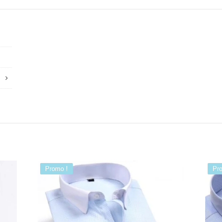
Promo !
Pr