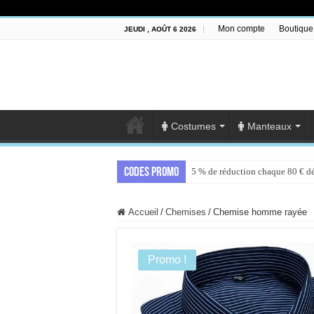
Mon compte
Boutique
JEUDI , AOÛT 6 2026
Costumes
Manteaux
Codes promo
5 % de réduction chaque 80 € d
Accueil
/
Chemises
/
Chemise homme rayée
Promo !