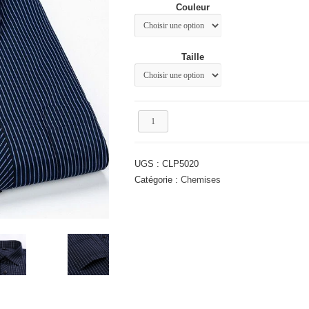
Couleur
était :
est :
43.12€.
33.12€.
Taille
quantité
de
Chemise
homme
UGS :
CLP5020
rayée
Catégorie :
Chemises