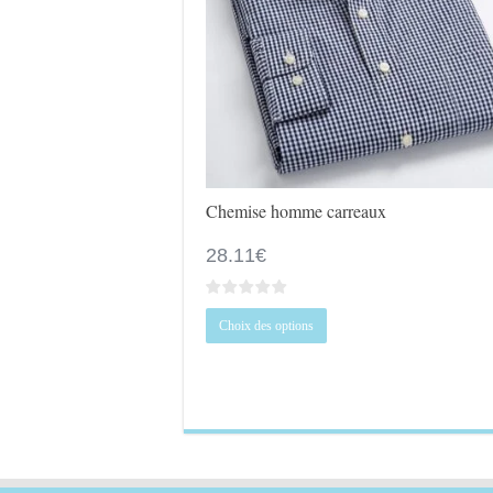
Chemise homme carreaux
28.11
€
Ce
Choix des options
produit
a
plusieurs
variations.
Les
options
peuvent
être
choisies
sur