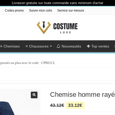
Livraison gratuite sur toute commande sans minimum d'achat
Codes promo
Suivre mon colis
Service sur mesure
Chemises
Chaussures
Nouveautés
Top ventes
épensés ou plus avec le code : CP801CL
Chemise homme rayé
Le
Le
43.12
€
33.12
€
prix
prix
initial
actuel