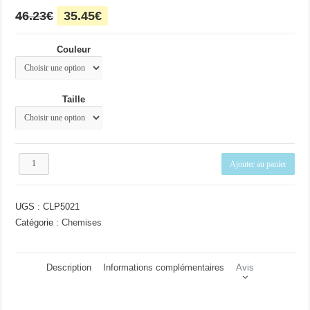
Le
Le
46.23
€
35.45
€
prix
prix
initial
actuel
Couleur
était :
est :
46.23€.
35.45€.
Taille
quantité
Ajouter au panier
de
Chemise
chic
UGS :
CLP5021
Catégorie :
Chemises
Description
Informations complémentaires
Avis