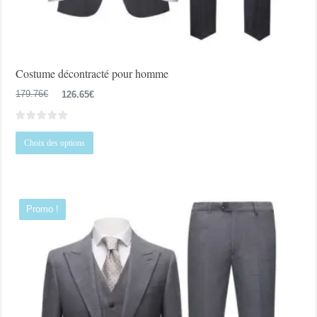
Costume décontracté pour homme
Le
Le
179.76
€
126.65
€
prix
prix
initial
actuel
Ce
était :
est :
Choix des options
produit
179.76€.
126.65€.
a
plusieurs
variations.
Promo !
Les
options
peuvent
être
choisies
sur
la