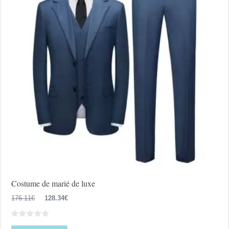
être
choisies
sur
la
page
du
produit
Costume de marié de luxe
Le
Le
176.11
€
128.34
€
prix
prix
initial
actuel