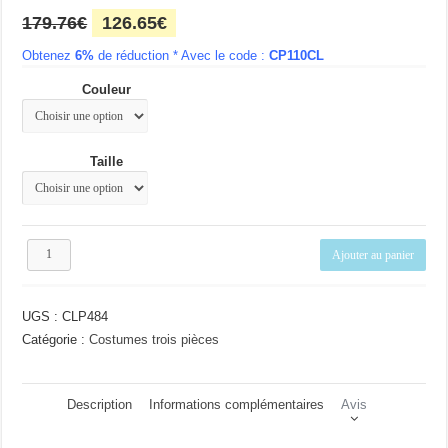
Le
Le
179.76
€
126.65
€
prix
prix
Obtenez
6%
initial
de réduction * Avec le code :
actuel
CP110CL
était :
est :
Couleur
179.76€.
126.65€.
Taille
quantité
Ajouter au panier
de
Costume
homme
UGS :
CLP484
noir
Catégorie :
Costumes trois pièces
Description
Informations complémentaires
Avis