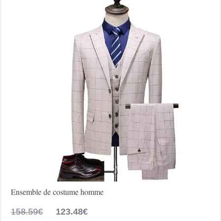
être
choisies
sur
la
page
du
produit
Ensemble de costume homme
Le
Le
158.59
€
123.48
€