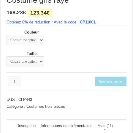
Costume gris rayé
Le
Le
168.23
€
123.34
€
prix
prix
Obtenez
6%
initial
de réduction * Avec le code :
actuel
CP110CL
était :
est :
Couleur
168.23€.
123.34€.
Taille
quantité
Ajouter au panier
de
Costume
gris
UGS :
CLP443
rayé
Catégorie :
Costumes trois pièces
Description
Informations complémentaires
Avis (11)