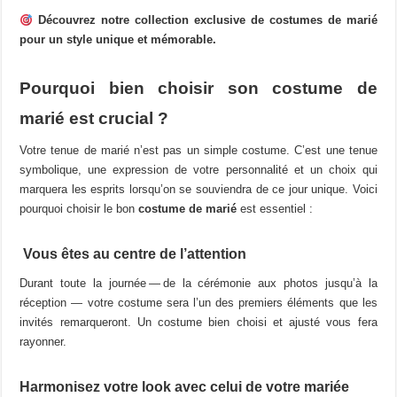
variations.
Découvrez notre collection exclusive de costumes de marié
Les
pour un style unique et mémorable.
options
peuvent
Pourquoi bien choisir son costume de
être
choisies
marié est crucial ?
sur
Votre tenue de marié n’est pas un simple costume. C’est une tenue
la
symbolique, une expression de votre personnalité et un choix qui
page
marquera les esprits lorsqu’on se souviendra de ce jour unique. Voici
du
pourquoi choisir le bon
costume de marié
est essentiel :
produit
Vous êtes au centre de l’attention
Durant toute la journée — de la cérémonie aux photos jusqu’à la
réception — votre costume sera l’un des premiers éléments que les
invités remarqueront. Un costume bien choisi et ajusté vous fera
rayonner.
Harmonisez votre look avec celui de votre mariée