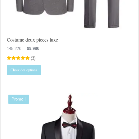
Costume deux pieces luxe
Le
Le
145.22
€
99.98
€
prix
prix
(
3
)
initial
actuel
Ce
était :
est :
Choix des options
produit
145.22€.
99.98€.
a
plusieurs
variations.
Promo !
Les
options
peuvent
être
choisies
sur