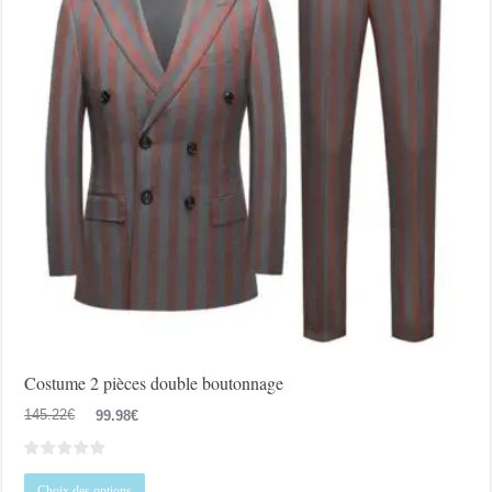
Costume 2 pièces double boutonnage
Le
Le
145.22
€
99.98
€
prix
prix
initial
actuel
Ce
était :
est :
Choix des options