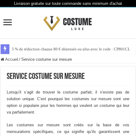
Livraison gratuite sur toute commande sans minimum d'achat
3 % de réduction chaque 45 € dépensés ou plus avec le code : CP451CL
5 % de réduction chaque 80 € dépensés ou plus avec le code : CP801CL
Accueil
/
Service costume sur mesure
Service costume sur mesure
Lorsqu’il s’agit de trouver le costume parfait, il n’existe pas de
solution unique. C’est pourquoi les costumes sur mesure sont une
option si populaire pour les hommes qui veulent un costume qui leur
va parfaitement.
Les costumes sur mesure sont créés sur la base de vos
mensurations spécifiques, ce qui signifie qu’ils garantissent une