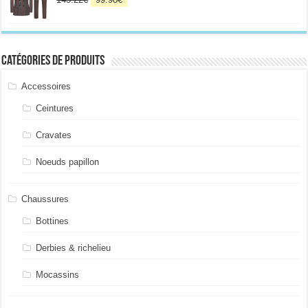
prix
prix
initial
actuel
était :
est :
145.22€.
99.98€.
Catégories de produits
Accessoires
Ceintures
Cravates
Noeuds papillon
Chaussures
Bottines
Derbies & richelieu
Mocassins