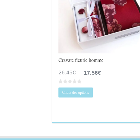
Cravate fleurie homme
Le
Le
26.45
€
17.56
€
prix
prix
initial
actuel
Ce
était :
est :
Choix des options
produit
26.45€.
17.56€.
a
plusieurs
variations.
Les
options
peuvent
être
choisies
sur