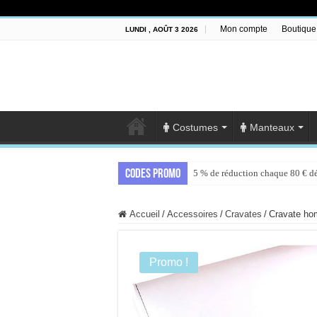
Mon compte
Boutique
LUNDI , AOÛT 3 2026
Costumes
Manteaux
Codes promo
5 % de réduction chaque 80 € d
Accueil
/
Accessoires
/
Cravates
/
Cravate ho
Promo !