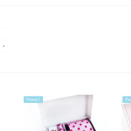
Promo !
Pr