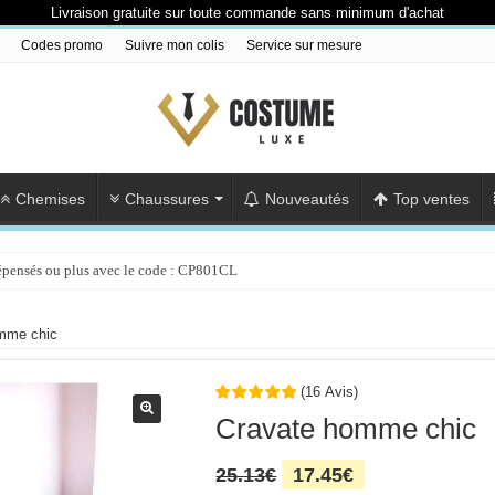
Livraison gratuite sur toute commande sans minimum d'achat
Codes promo
Suivre mon colis
Service sur mesure
Chemises
Chaussures
Nouveautés
Top ventes
épensés ou plus avec le code : CP801CL
mme chic
(
16
Avis
)
Cravate homme chic
Le
Le
25.13
€
17.45
€
prix
prix