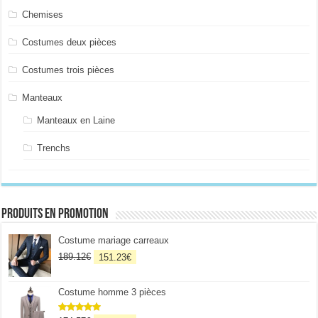
Chemises
Costumes deux pièces
Costumes trois pièces
Manteaux
Manteaux en Laine
Trenchs
Produits en promotion
Costume mariage carreaux
Le
Le
189.12
€
151.23
€
prix
prix
initial
actuel
Costume homme 3 pièces
était :
est :
189.12€.
151.23€.