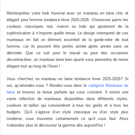
plusieurs
variations.
Réinterprétez votre look hivernal avec un manteau en laine chic et
Les
élégant pour homme tendance hiver 2025-2026. Choisissez parmi les
options
couleurs classiques noir, marron ou kaki qui ajouteront de la
peuvent
sophistication à n’importe quelle tenue. Le design intemporel de ces
être
manteaux en fait un élément essentiel de la garde-robe de tout
choisies
homme, car ils peuvent être portés année après année sans se
sur
démoder. Que ce soit pour le travail ou pour des occasions
la
décontractées, un manteau lainé bien ajusté vous permettra de rester
page
élégant tout au long de l’hiver !
du
produit
Vous cherchez un manteau en laine tendance hiver 2025-2026? Si
oui, qu’attendez-vous ? Rendez-vous dans la
catégorie Manteaux de
laine
et trouvez la tenue parfaite qui vous convient. Il existe une
vaste sélection de manteaux disponibles dans différents styles,
couleurs et tailles qui conviendront à tous les goûts et à tous les
budgets. Qu’il s’agisse d’un style classique ou d’un style plus
moderne, vous trouverez certainement ce qu’il vous faut. Alors
n’attendez plus et découvrez la gamme dès aujourd’hui !