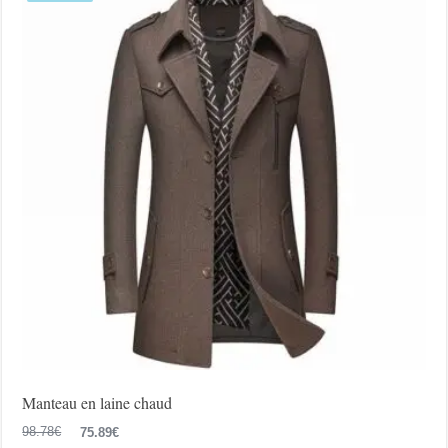
options
peuvent
être
choisies
sur
la
page
du
produit
Manteau en laine chaud
Le
Le
98.78
€
75.89
€