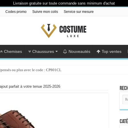
Livraison gratuite sur toute commande sans minimum d'achat
Codes promo
Suivre mon colis
Service sur mesure
Chemises
Chaussures
Nouveautés
Top ventes
épensés ou plus avec le code : CP801CL
jout parfait à votre tenue 2025-2026
Rec
Caté