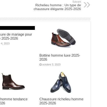
produit
produit
Suivant
Richelieu homme : Un type de
chaussure élégante 2025-2026
ure de mariage pour
 2025-2026
 4, 2023
Bottine homme luxe 2025-
2026
octobre 3, 2023
e homme tendance
Chaussure richelieu homme
026
2025-2026