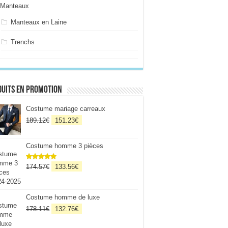
Manteaux
Manteaux en Laine
Trenchs
uits en promotion
Costume mariage carreaux
Le
Le
189.12
€
151.23
€
prix
prix
initial
actuel
Costume homme 3 pièces
était :
est :
189.12€.
151.23€.
Le
Le
174.57
€
133.56
€
Note
5
sur
5
prix
prix
initial
actuel
était :
est :
Costume homme de luxe
174.57€.
133.56€.
Le
Le
178.11
€
132.76
€
prix
prix
initial
actuel