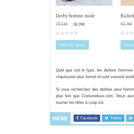
page
du
Derby homme mode
Richel
produit
Le
Le
79.13
€
58.99
€
83.78
€
prix
prix
initial
actuel
Ce
était :
est :
Choix des options
Choix 
produit
79.13€.
58.99€.
a
plusieurs
variations.
Quel que soit le type, les derbies homme
Les
chaussures plus formel et sont souvent por
options
peuvent
Si vous recherchez des derbies pour homme
être
plus loin que Costumeluxe.com. Nous avo
choisies
tourner les têtes à coup sûr.
sur
la
Facebook
Twitter
Partage
page
du