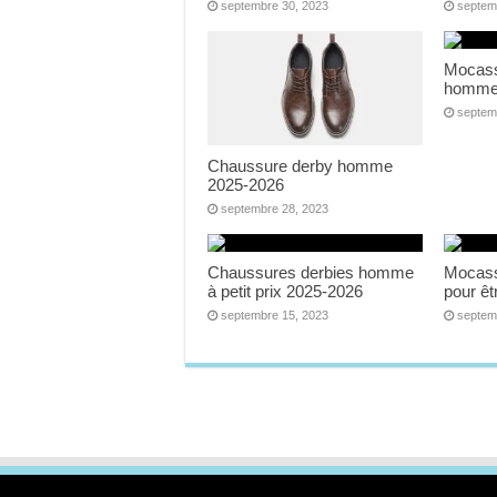
septembre 30, 2023
septem
Mocass
homme
septem
Chaussure derby homme
2025-2026
septembre 28, 2023
Chaussures derbies homme
Mocass
à petit prix 2025-2026
pour êt
septembre 15, 2023
septem