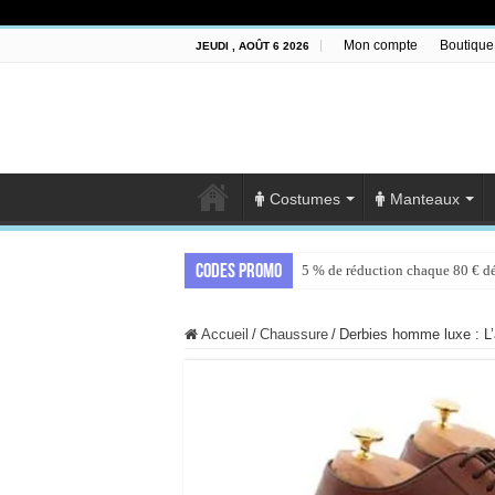
Mon compte
Boutique
JEUDI , AOÛT 6 2026
Costumes
Manteaux
Codes promo
5 % de réduction chaque 80 € d
Accueil
/
Chaussure
/
Derbies homme luxe : L’a