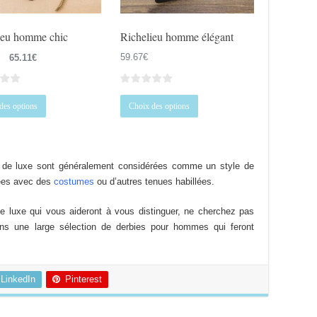
page
page
du
du
ieu homme chic
Richelieu homme élégant
produit
produit
Le
Le
65.11
€
59.67
€
prix
prix
initial
actuel
Ce
Ce
était :
est :
des options
Choix des options
produit
produit
83.78€.
65.11€.
a
a
plusieurs
plusieurs
variations.
variations.
s de luxe sont généralement considérées comme un style de
Les
Les
tées avec des
costumes
ou d’autres tenues habillées.
options
options
peuvent
peuvent
 luxe qui vous aideront à vous distinguer, ne cherchez pas
être
être
ns une large sélection de derbies pour hommes qui feront
choisies
choisies
sur
sur
la
la
LinkedIn
Pinterest
page
page
du
du