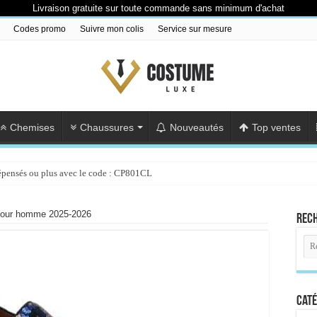
Livraison gratuite sur toute commande sans minimum d'achat
Codes promo
Suivre mon colis
Service sur mesure
Chemises
Chaussures
Nouveautés
Top ventes
épensés ou plus avec le code : CP801CL
pour homme 2025-2026
Rec
Caté