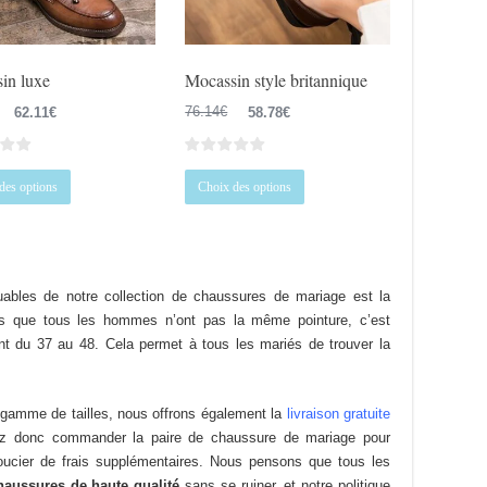
la
la
page
page
du
du
in luxe
Mocassin style britannique
produit
produit
Le
Le
Le
Le
62.11
€
76.14
€
58.78
€
prix
prix
prix
prix
initial
actuel
initial
actuel
Ce
Ce
était :
est :
était :
est :
des options
Choix des options
produit
produit
76.34€.
62.11€.
76.14€.
58.78€.
a
a
plusieurs
plusieurs
variations.
variations.
uables de notre collection de chaussures de mariage est la
Les
Les
ns que tous les hommes n’ont pas la même pointure, c’est
options
options
nt du 37 au 48. Cela permet à tous les mariés de trouver la
peuvent
peuvent
être
être
choisies
choisies
e gamme de tailles, nous offrons également la
livraison gratuite
sur
sur
 donc commander la paire de chaussure de mariage pour
la
la
cier de frais supplémentaires. Nous pensons que tous les
page
page
haussures de haute qualité
sans se ruiner, et notre politique