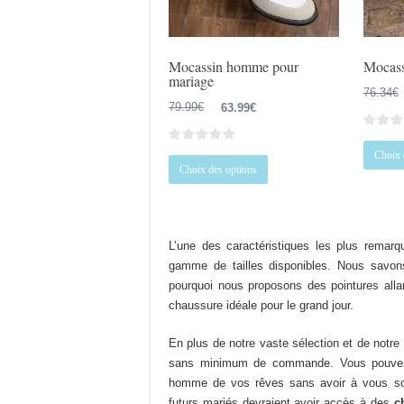
la
page
du
Mocassin homme pour
Mocass
produit
mariage
76.34
€
Le
Le
79.99
€
63.99
€
prix
prix
initial
actuel
Choix 
Ce
était :
est :
Choix des options
produit
79.99€.
63.99€.
a
plusieurs
variations.
L’une des caractéristiques les plus remarq
Les
gamme de tailles disponibles. Nous savo
options
pourquoi nous proposons des pointures alla
peuvent
chaussure idéale pour le grand jour.
être
choisies
En plus de notre vaste sélection et de notr
sur
sans minimum de commande. Vous pouvez
la
homme de vos rêves sans avoir à vous sou
page
futurs mariés devraient avoir accès à des
c