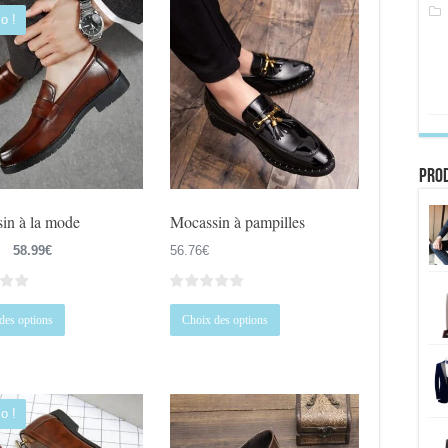
o !
Prod
in à la mode
Mocassin à pampilles
Le
Le
58.99
€
56.76
€
prix
prix
initial
actuel
Ce
Ce
était :
est :
des options
Choix des options
produit
produit
77.99€.
58.99€.
a
a
plusieurs
plusieurs
variations.
variations.
o !
Les
Les
options
options