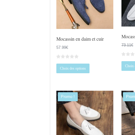
choisies
sur
la
page
du
Mocass
produit
Mocassin en daim et cuir
73.11
€
57.99
€
Choix 
Ce
Choix des options
produit
a
plusieurs
variations.
Promo !
Prom
Les
options
peuvent
être
choisies
sur