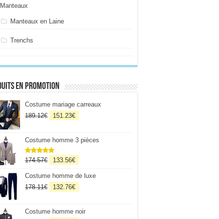
Manteaux
Manteaux en Laine
Trenchs
uits en promotion
Costume mariage carreaux
Le
Le
189.12
€
151.23
€
prix
prix
initial
actuel
Costume homme 3 pièces
était :
est :
189.12€.
151.23€.
Le
Le
174.57
€
133.56
€
Note
5
sur
5
prix
prix
Costume homme de luxe
initial
actuel
était :
est :
Le
Le
178.11
€
132.76
€
174.57€.
133.56€.
prix
prix
initial
actuel
Costume homme noir
était :
est :