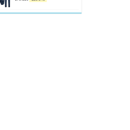
prix
prix
initial
actuel
était :
est :
176.11€.
128.34€.