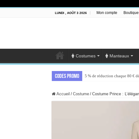
Mon compte
Boutique
LUNDI , AOÛT 3 2026
Costumes
Manteaux
Codes promo
5 % de réduction chaque 80 € d
Accueil
/
Costume
/
Costume Prince : L’élégan