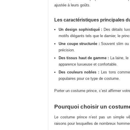
sur
ajustée à leurs goûts.
la
page
Les caractéristiques principales d
du
produit
Un design sophistiqué :
Des détails lux
motifs élégants tels que le damier, le princ
Une coupe structurée :
Souvent slim ou s
précision.
Des tissus haut de gamme :
La laine, le
apparence luxueuse et confortable.
Des couleurs nobles :
Les tons comme le
populaires pour ce type de costume.
Porter un costume prince, c’est affirmer votr
Pourquoi choisir un costume
Le costume prince n’est pas un simple vête
raisons pour lesquelles de nombreux hommes