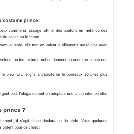
sur
sur
la
la
page
page
u costume prince :
du
du
produit
produit
ueux comme un tissage raffiné, des boutons en métal ou des
e-de-galles ou le tartan.
emi-ajustée, elle met en valeur la silhouette masculine avec
 velours ou les textures riches donnent au costume prince une
 bleu nuit, le gris anthracite ou le bordeaux sont les plus
e goût pour l’élégance tout en adoptant une allure intemporelle.
 prince ?
ment ; il s’agit d’une déclaration de style. Voici quelques
 optent pour ce choix :