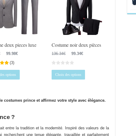
être
être
choisies
choisies
sur
sur
la
la
page
page
du
du
e deux pieces luxe
Costume noir deux pièces
produit
produit
Le
Le
Le
Le
€
99.98
€
136.34
€
99.34
€
prix
prix
prix
prix
(
3
)
initial
actuel
initial
actuel
Ce
Ce
était :
est :
était :
est :
des options
Choix des options
produit
produit
145.22€.
99.98€.
136.34€.
99.34€.
a
a
plusieurs
plusieurs
variations.
variations.
e costumes prince et affirmez votre style avec élégance.
Les
Les
options
options
ince ?
peuvent
peuvent
être
être
ait entre la tradition et la modernité. Inspiré des valeurs de la
choisies
choisies
 recherchent une tenue élégante, travaillée et parfaitement