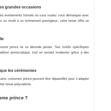
 des grandes occasions
r des événements formels où vous voulez vous démarquer avec
 ou invité à un événement prestigieux, cette tenue offre un
le
ostume prince ne se démode jamais. Ses motifs spécifiques
adition aristocratique, tout en restant modernes grâce à des
l que les cérémonies
ains costumes prince peuvent être dépareillés pour s’adapter
tte tenue polyvalente.
ume prince ?