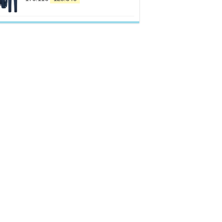
prix
prix
initial
actuel
était :
est :
176.11€.
128.34€.