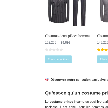
être
choisies
sur
la
page
du
Costume deux pièces homme
Costum
produit
Le
Le
132.23
€
99.89
€
145.22
prix
prix
initial
actuel
Ce
était :
est :
Choix des options
Choix 
produit
132.23€.
99.89€.
a
plusieurs
variations.
Découvrez notre collection exclusive d
Les
options
Qu’est-ce qu’un costume pr
peuvent
être
Le
costume prince
incarne un équilibre parf
choisies
noblesse, il est conçu pour les hommes qui