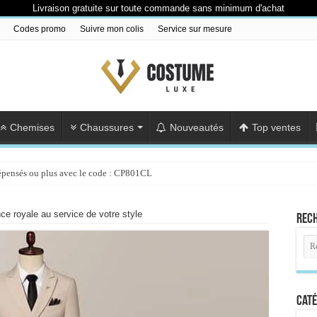
Livraison gratuite sur toute commande sans minimum d'achat
Codes promo
Suivre mon colis
Service sur mesure
Chemises
Chaussures
Nouveautés
Top ventes
épensés ou plus avec le code : CP801CL
ce royale au service de votre style
Rec
Caté