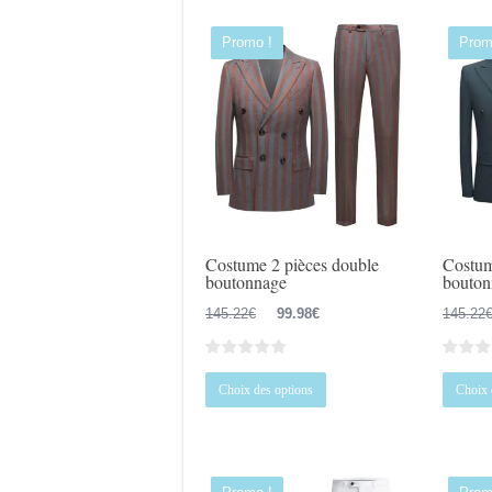
Promo !
Prom
Costume 2 pièces double
Costum
boutonnage
bouton
Le
Le
145.22
€
99.98
€
145.22
prix
prix
initial
actuel
Ce
était :
est :
Choix des options
Choix 
produit
145.22€.
99.98€.
a
plusieurs
variations.