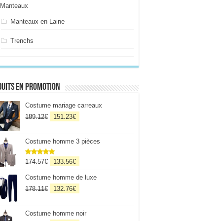
Manteaux
Manteaux en Laine
Trenchs
uits en promotion
Costume mariage carreaux
Le
Le
189.12
€
151.23
€
prix
prix
initial
actuel
Costume homme 3 pièces
était :
est :
189.12€.
151.23€.
Le
Le
174.57
€
133.56
€
Note
5
sur
5
prix
prix
Costume homme de luxe
initial
actuel
était :
est :
Le
Le
178.11
€
132.76
€
174.57€.
133.56€.
prix
prix
initial
actuel
Costume homme noir
était :
est :