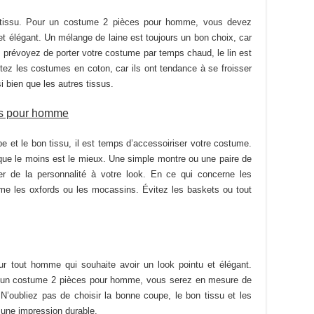
du
du
on tissu. Pour un costume 2 pièces pour homme, vous devez
produit
produit
e et élégant. Un mélange de laine est toujours un bon choix, car
ous prévoyez de porter votre costume par temps chaud, le lin est
ez les costumes en coton, car ils ont tendance à se froisser
i bien que les autres tissus.
es pour homme
 et le bon tissu, il est temps d’accessoiriser votre costume.
t que le moins est le mieux. Une simple montre ou une paire de
er de la personnalité à votre look. En ce qui concerne les
e les oxfords ou les mocassins. Évitez les baskets ou tout
r tout homme qui souhaite avoir un look pointu et élégant.
er un costume 2 pièces pour homme, vous serez en mesure de
. N’oubliez pas de choisir la bonne coupe, le bon tissu et les
 une impression durable.