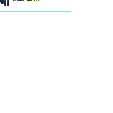
prix
prix
initial
actuel
était :
est :
176.11€.
128.34€.