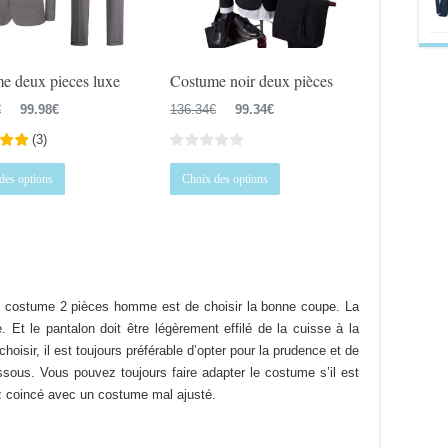
la
la
page
page
du
du
e deux pieces luxe
Costume noir deux pièces
produit
produit
Le
Le
Le
Le
€
99.98
€
136.34
€
99.34
€
prix
prix
prix
prix
(
3
)
initial
actuel
initial
actuel
Ce
Ce
était :
est :
était :
est :
des options
Choix des options
produit
produit
145.22€.
99.98€.
136.34€.
99.34€.
a
a
plusieurs
plusieurs
variations.
variations.
Les
Les
options
options
n costume 2 pièces homme est de choisir la bonne coupe. La
peuvent
peuvent
. Et le pantalon doit être légèrement effilé de la cuisse à la
être
être
 choisir, il est toujours préférable d’opter pour la prudence et de
choisies
choisies
ssous. Vous pouvez toujours faire adapter le costume s’il est
sur
sur
rez coincé avec un costume mal ajusté.
la
la
page
page