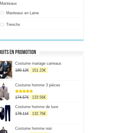
Manteaux
Manteaux en Laine
Trenchs
uits en promotion
Costume mariage carreaux
Le
Le
189.12
€
151.23
€
prix
prix
initial
actuel
Costume homme 3 pièces
était :
est :
189.12€.
151.23€.
Le
Le
174.57
€
133.56
€
Note
5
sur
5
prix
prix
Costume homme de luxe
initial
actuel
était :
est :
Le
Le
178.11
€
132.76
€
174.57€.
133.56€.
prix
prix
initial
actuel
Costume homme noir
était :
est :