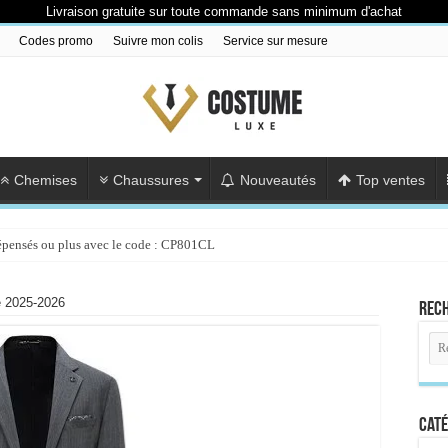
Livraison gratuite sur toute commande sans minimum d'achat
Codes promo
Suivre mon colis
Service sur mesure
Chemises
Chaussures
Nouveautés
Top ventes
épensés ou plus avec le code : CP801CL
 2025-2026
Rec
Caté