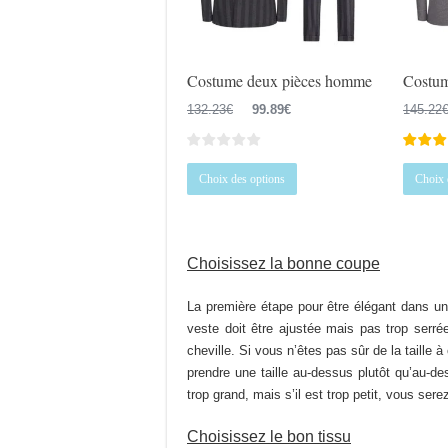
la
page
du
Costume deux pièces homme
Costum
produit
Le
Le
132.23
€
99.89
€
145.22
prix
prix
initial
actuel
Ce
était :
est :
Choix des options
Choix 
produit
132.23€.
99.89€.
a
plusieurs
variations.
Choisissez la bonne coupe
Les
options
La première étape pour être élégant dans u
peuvent
veste doit être ajustée mais pas trop serrée
être
cheville. Si vous n’êtes pas sûr de la taille à
choisies
prendre une taille au-dessus plutôt qu’au-de
sur
trop grand, mais s’il est trop petit, vous se
la
Choisissez le bon tissu
page