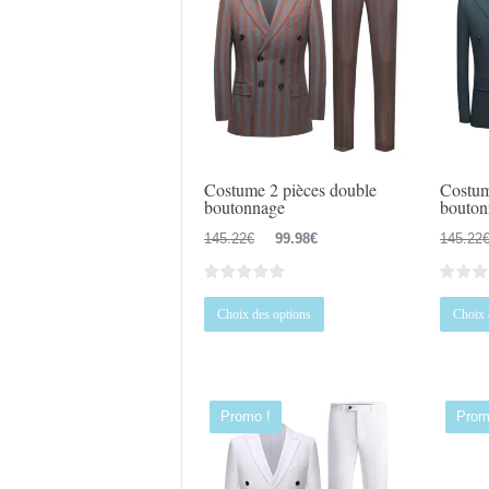
Costume 2 pièces double
Costum
boutonnage
bouton
Le
Le
145.22
€
99.98
€
145.22
prix
prix
initial
actuel
Ce
était :
est :
Choix des options
Choix 
produit
145.22€.
99.98€.
a
plusieurs
variations.
Promo !
Prom
Les
options
peuvent