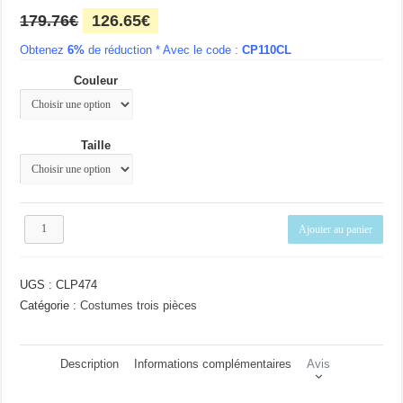
Le
Le
179.76
€
126.65
€
prix
prix
Obtenez
6%
initial
de réduction * Avec le code :
actuel
CP110CL
était :
est :
Couleur
179.76€.
126.65€.
Taille
quantité
Ajouter au panier
de
Costume
rayé
UGS :
CLP474
chic
Catégorie :
Costumes trois pièces
Description
Informations complémentaires
Avis