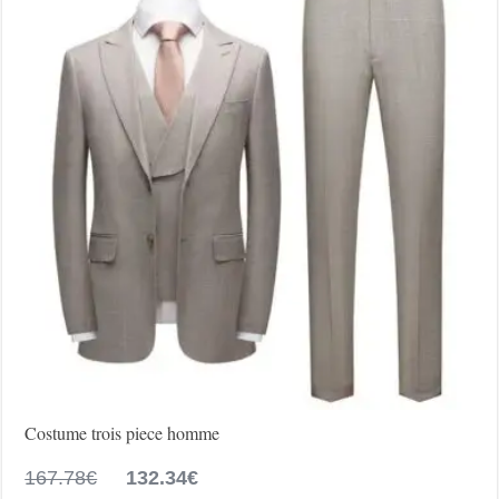
être
choisies
sur
la
page
du
produit
Costume trois piece homme
Le
Le
167.78
€
132.34
€